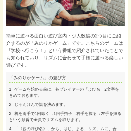
簡単に遊べる面白い遊び室内・少人数編の2つ目にご紹
介するのが「みのりかゲーム」です。こちらのゲームは
『学校へ行こう！』という番組で紹介されていたことで
も知られており、リズムに合わせて手軽に遊べる楽しい
遊びです。
「みのりかゲーム」の遊び方
1
ゲームを始める前に、各プレイヤーの「よび名」2文字を
きめておきます。
2
じゃんけんで親を決めます。
3
机を両手で1回叩く→1回手拍子→右手を握る→左手を握る
という順番で全員でリズムを取ります。
4
「《親の呼び名》、から、はじ、まる、リズ、ムに、合