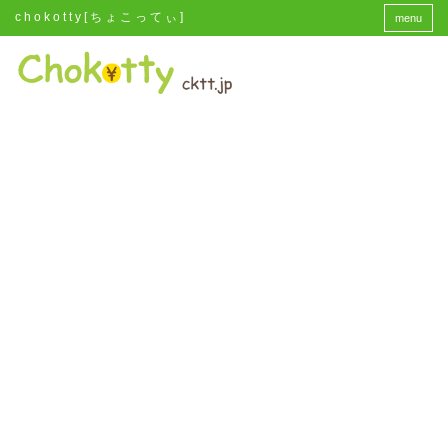
chokotty[ちょこってぃ]
menu