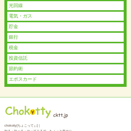
光回線
電気・ガス
貯金
銀行
税金
投資信託
節約術
エポスカード
chokotty[ちょこってぃ]｜
知る・比べる・やってみるで、ちょっと幸せに。