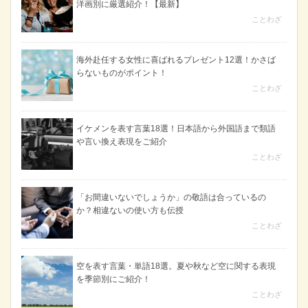
洋画別に厳選紹介！【最新】
ことわざ
海外赴任する女性に喜ばれるプレゼント12選！かさば
らないものがポイント！
ことわざ
イケメンを表す言葉18選！日本語から外国語まで類語
や言い換え表現をご紹介
ことわざ
「お間違いないでしょうか」の敬語は合っているの
か？相違ないの使い方も伝授
ことわざ
空を表す言葉・単語18選。夏や秋など空に関する表現
を季節別にご紹介！
ことわざ