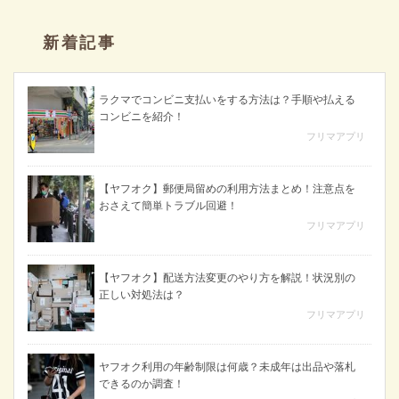
新着記事
ラクマでコンビニ支払いをする方法は？手順や払える
コンビニを紹介！
フリマアプリ
【ヤフオク】郵便局留めの利用方法まとめ！注意点を
おさえて簡単トラブル回避！
フリマアプリ
【ヤフオク】配送方法変更のやり方を解説！状況別の
正しい対処法は？
フリマアプリ
ヤフオク利用の年齢制限は何歳？未成年は出品や落札
できるのか調査！