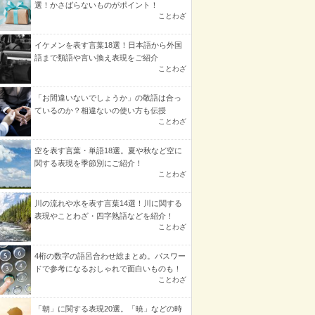
選！かさばらないものがポイント！
ことわざ
イケメンを表す言葉18選！日本語から外国
語まで類語や言い換え表現をご紹介
ことわざ
「お間違いないでしょうか」の敬語は合っ
ているのか？相違ないの使い方も伝授
ことわざ
空を表す言葉・単語18選。夏や秋など空に
関する表現を季節別にご紹介！
ことわざ
川の流れや水を表す言葉14選！川に関する
表現やことわざ・四字熟語などを紹介！
ことわざ
4桁の数字の語呂合わせ総まとめ。パスワー
ドで参考になるおしゃれで面白いものも！
ことわざ
「朝」に関する表現20選。「暁」などの時