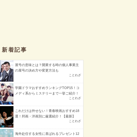
新着記事
屋号の意味とは？開業する時の個人事業主
の屋号の決め方や変更方法も
ことわざ
学園ドラマおすすめランキングTOP15！コ
メディ系からミステリーまで一挙ご紹介！
ことわざ
これだけは外せない！青春映画おすすめ18
選！邦画・洋画別に厳選紹介！【最新】
ことわざ
海外赴任する女性に喜ばれるプレゼント12