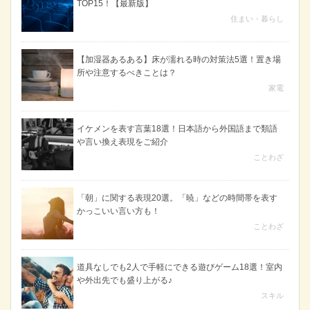
TOP15！【最新版】
住まい・暮らし
【加湿器あるある】床が濡れる時の対策法5選！置き場
所や注意するべきことは？
家電
イケメンを表す言葉18選！日本語から外国語まで類語
や言い換え表現をご紹介
ことわざ
「朝」に関する表現20選。「暁」などの時間帯を表す
かっこいい言い方も！
ことわざ
道具なしでも2人で手軽にできる遊びゲーム18選！室内
や外出先でも盛り上がる♪
スキル