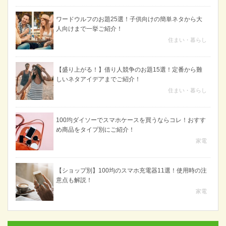
ワードウルフのお題25選！子供向けの簡単ネタから大
人向けまで一挙ご紹介！
住まい・暮らし
【盛り上がる！】借り人競争のお題15選！定番から難
しいネタアイデアまでご紹介！
住まい・暮らし
100均ダイソーでスマホケースを買うならコレ！おすす
め商品をタイプ別にご紹介！
家電
【ショップ別】100均のスマホ充電器11選！使用時の注
意点も解説！
家電