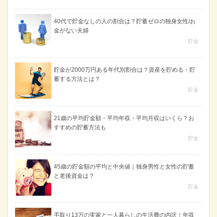
40代で貯金なしの人の割合は？貯蓄ゼロの独身女性/お
金がない夫婦
貯金
貯金が2000万円ある年代別割合は？資産を貯める・貯
蓄する方法とは？
貯金
21歳の平均貯金額・平均年収・平均月収はいくら？お
すすめの貯蓄方法も
貯金
45歳の貯金額の平均と中央値｜独身男性と女性の貯蓄
と老後資金は？
貯金
手取り13万の実家と一人暮らしの生活費の内訳｜年収