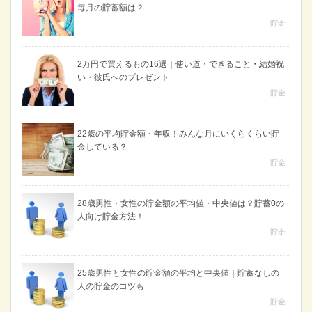
毎月の貯蓄額は？
貯金
2万円で買えるもの16選｜使い道・できること・結婚祝
い・彼氏へのプレゼント
貯金
22歳の平均貯金額・年収！みんな月にいくらくらい貯
金している？
貯金
28歳男性・女性の貯金額の平均値・中央値は？貯蓄0の
人向け貯金方法！
貯金
25歳男性と女性の貯金額の平均と中央値｜貯蓄なしの
人の貯金のコツも
貯金