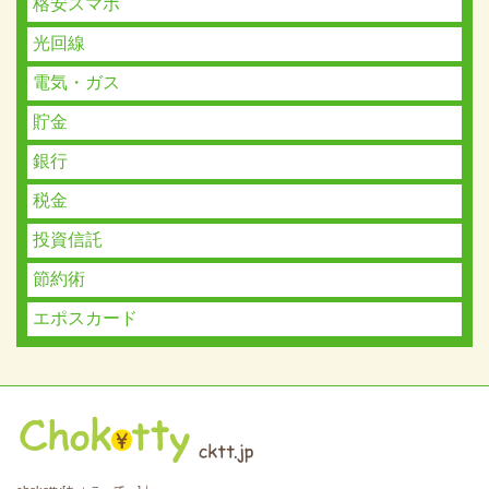
格安スマホ
光回線
電気・ガス
貯金
銀行
税金
投資信託
節約術
エポスカード