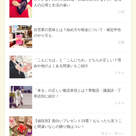
人の心理と生活の違い
心理
自営業の意味とは？始め方や税金について・確定申告
のやり方も
仕事
「こんにちは」と「こんにちわ」どちらが正しい？理
由や他のよくある間違いもご紹介
スキル
「来る」の正しい敬語表現とは？尊敬語・謙譲語・丁
寧語別に紹介！
スキル
【値段別】面白いプレゼント19選！もらったら笑うこ
と間違いなしの贈り物はコレ！
住まい・暮らし