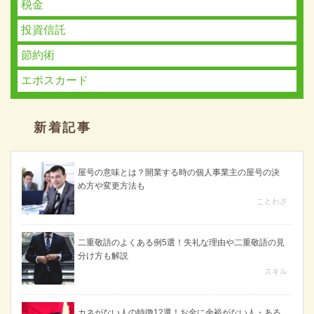
税金
投資信託
節約術
エポスカード
新着記事
屋号の意味とは？開業する時の個人事業主の屋号の決
め方や変更方法も
ことわざ
二重敬語のよくある例5選！失礼な理由や二重敬語の見
分け方も解説
スキル
カネがない人の特徴12選！お金に余裕がない人・ある