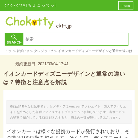
chokotty[ちょこってぃ]
menu
>
>
>
トップ
節約・お金
クレジットカード
イオンカードディズニーデザインと通常の違いは？
最終更新日: 2021/03/04 17:41
イオンカードディズニーデザインと通常の違い
は？特徴と注意点を解説
※商品PRを含む記事です。当メディアはAmazonアソシエイト、楽天アフィリエ
イトを始めとした各種アフィリエイトプログラムに参加しています。当サービス
の記事で紹介している商品を購入すると、売上の一部が弊社に還元されます。
イオンカードは様々な提携カードが発行されており、そ
の数は100種類を超えます。そんな中、ディズニーキャ