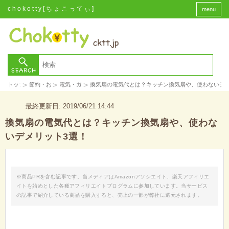
chokotty[ちょこってぃ]
menu
>
>
>
トップ
節約・お金
電気・ガス
換気扇の電気代とは？キッチン換気扇や、使わないデメ
最終更新日: 2019/06/21 14:44
換気扇の電気代とは？キッチン換気扇や、使わな
いデメリット3選！
※商品PRを含む記事です。当メディアはAmazonアソシエイト、楽天アフィリエ
イトを始めとした各種アフィリエイトプログラムに参加しています。当サービス
の記事で紹介している商品を購入すると、売上の一部が弊社に還元されます。