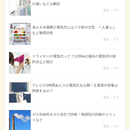
の違いなども解説
電気・ガス
省エネ冷蔵庫の電気代とは？小型や大型、一人暮らし
など徹底比較
電気・ガス
ドライヤーの電気代って？1200wの場合の電気代や節
約法など紹介
電気・ガス
テレビの1時間あたりの電気代を公開！主電源や音量は
関係するの？
電気・ガス
ガス自由化をガス会社で比較！地域別の詳細やメリッ
トなど
電気・ガス